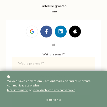
Hartelijke groeten,
Tine
of
Wat is je e-mail?
Jouw Wachtwoord?
We gebruiken cookies om u een optimale ervaring en relevante
communicatie te bieden.
Meer informatie
of
individuele cookies aanvaarden
.
Ik begrijp het!
Login